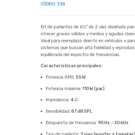
CÓDIGO:
338
Kit de parlantes de 6½″ de 2 vías diseñado par
ofrecer graves sólidos y medios y agudos claro
Ideal para reemplazo directo en vehículos o par
sistemas que buscan alta fidelidad y reproduc
equilibrada del espectro de frecuencias.
Características principales:
Potencia RMS:
55 W
Potencia máxima:
110 W (par)
Impedancia:
4 Ω
Sensibilidad:
87 dB SPL
Respuesta de frecuencia:
90 Hz – 20 kHz
Tipo de parlante:
2 vías (woofer + tweeter