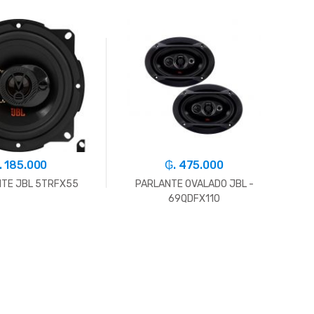
. 185.000
₲. 475.000
TE JBL 5TRFX55
PARLANTE OVALADO JBL -
PAR
69QDFX110