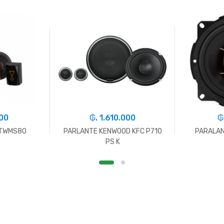
000
₲. 1.610.000
₲
1TWMS80
PARLANTE KENWOOD KFC P710
PARALAN
PS K