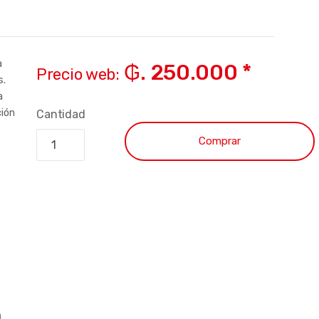
a
₲. 250.000 *
Precio web:
s.
a
ción
Cantidad
Comprar
)