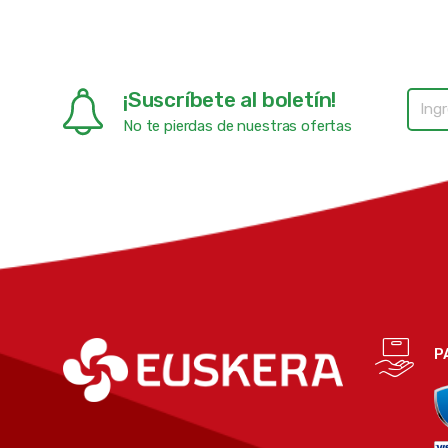
¡Suscríbete al boletín!
No te pierdas de nuestras ofertas
P