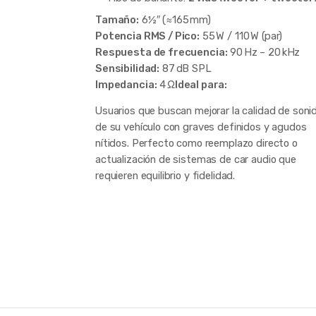
Tamaño:
6½″ (≈165 mm)
Material del cono:
Polipropileno
Potencia RMS / Pico:
55 W / 110 W (par)
Tweeter incorporado:
1 unidad de cúpula de
Respuesta de frecuencia:
90 Hz – 20 kHz
alta frecuencia
Sensibilidad:
87 dB SPL
Impedancia:
4 Ω
Ideal para:
Incluye crossovers pasivos para optimizar la
separación de frecuencias
Usuarios que buscan mejorar la calidad de soni
de su vehículo con graves definidos y agudos
Diseño compacto y fácil de instalar en
nítidos. Perfecto como reemplazo directo o
ubicaciones originales del vehículo
actualización de sistemas de car audio que
requieren equilibrio y fidelidad.