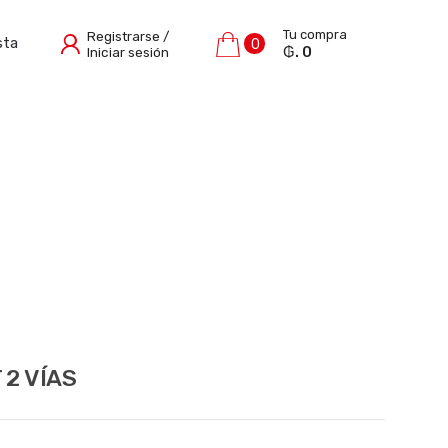
Tu compra
Registrarse /
sta
0
₲. 0
Iniciar sesión
 2 VÍAS